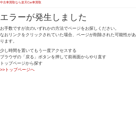
中古車買取なら楽天Car車買取
エラーが発生しました
お手数ですが次のいずれかの方法でページをお探しください。
なおリンクをクリックされていた場合、ページが削除された可能性があ
ります。
少し時間を置いてもう一度アクセスする
ブラウザの「戻る」ボタンを押して前画面からやり直す
トップページから探す
>>トップページへ