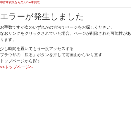
中古車買取なら楽天Car車買取
エラーが発生しました
お手数ですが次のいずれかの方法でページをお探しください。
なおリンクをクリックされていた場合、ページが削除された可能性があ
ります。
少し時間を置いてもう一度アクセスする
ブラウザの「戻る」ボタンを押して前画面からやり直す
トップページから探す
>>トップページへ