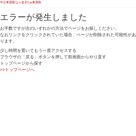
中古車買取なら楽天Car車買取
エラーが発生しました
お手数ですが次のいずれかの方法でページをお探しください。
なおリンクをクリックされていた場合、ページが削除された可能性があ
ります。
少し時間を置いてもう一度アクセスする
ブラウザの「戻る」ボタンを押して前画面からやり直す
トップページから探す
>>トップページへ