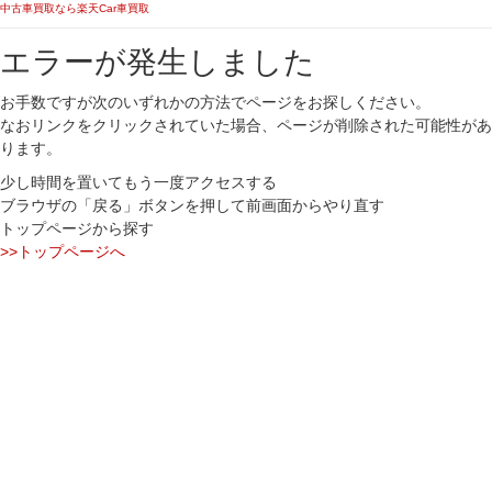
中古車買取なら楽天Car車買取
エラーが発生しました
お手数ですが次のいずれかの方法でページをお探しください。
なおリンクをクリックされていた場合、ページが削除された可能性があ
ります。
少し時間を置いてもう一度アクセスする
ブラウザの「戻る」ボタンを押して前画面からやり直す
トップページから探す
>>トップページへ