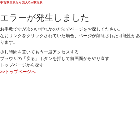
中古車買取なら楽天Car車買取
エラーが発生しました
お手数ですが次のいずれかの方法でページをお探しください。
なおリンクをクリックされていた場合、ページが削除された可能性があ
ります。
少し時間を置いてもう一度アクセスする
ブラウザの「戻る」ボタンを押して前画面からやり直す
トップページから探す
>>トップページへ