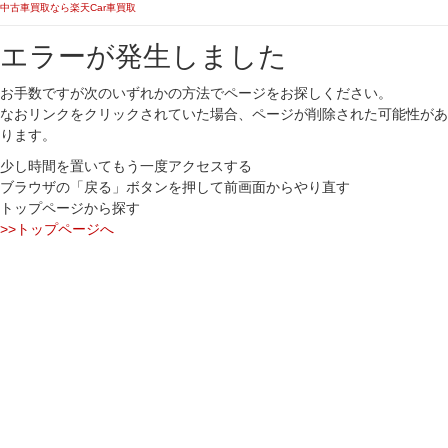
中古車買取なら楽天Car車買取
エラーが発生しました
お手数ですが次のいずれかの方法でページをお探しください。
なおリンクをクリックされていた場合、ページが削除された可能性があ
ります。
少し時間を置いてもう一度アクセスする
ブラウザの「戻る」ボタンを押して前画面からやり直す
トップページから探す
>>トップページへ