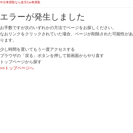
中古車買取なら楽天Car車買取
エラーが発生しました
お手数ですが次のいずれかの方法でページをお探しください。
なおリンクをクリックされていた場合、ページが削除された可能性があ
ります。
少し時間を置いてもう一度アクセスする
ブラウザの「戻る」ボタンを押して前画面からやり直す
トップページから探す
>>トップページへ