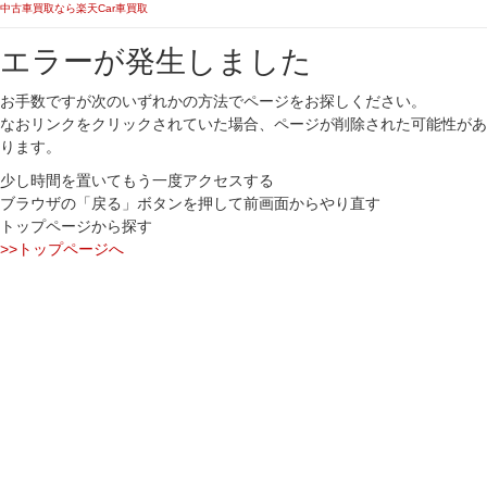
中古車買取なら楽天Car車買取
エラーが発生しました
お手数ですが次のいずれかの方法でページをお探しください。
なおリンクをクリックされていた場合、ページが削除された可能性があ
ります。
少し時間を置いてもう一度アクセスする
ブラウザの「戻る」ボタンを押して前画面からやり直す
トップページから探す
>>トップページへ