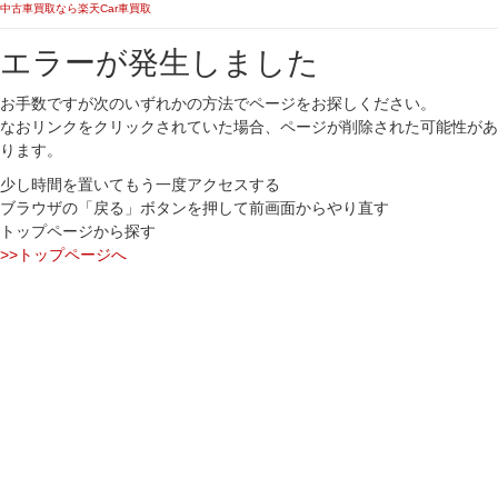
中古車買取なら楽天Car車買取
エラーが発生しました
お手数ですが次のいずれかの方法でページをお探しください。
なおリンクをクリックされていた場合、ページが削除された可能性があ
ります。
少し時間を置いてもう一度アクセスする
ブラウザの「戻る」ボタンを押して前画面からやり直す
トップページから探す
>>トップページへ