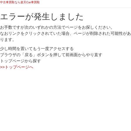
中古車買取なら楽天Car車買取
エラーが発生しました
お手数ですが次のいずれかの方法でページをお探しください。
なおリンクをクリックされていた場合、ページが削除された可能性があ
ります。
少し時間を置いてもう一度アクセスする
ブラウザの「戻る」ボタンを押して前画面からやり直す
トップページから探す
>>トップページへ