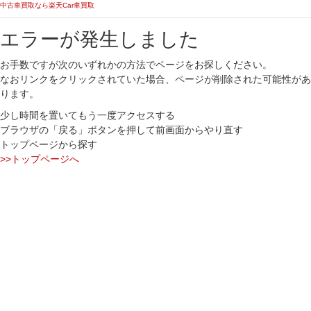
中古車買取なら楽天Car車買取
エラーが発生しました
お手数ですが次のいずれかの方法でページをお探しください。
なおリンクをクリックされていた場合、ページが削除された可能性があ
ります。
少し時間を置いてもう一度アクセスする
ブラウザの「戻る」ボタンを押して前画面からやり直す
トップページから探す
>>トップページへ