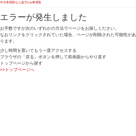
中古車買取なら楽天Car車買取
エラーが発生しました
お手数ですが次のいずれかの方法でページをお探しください。
なおリンクをクリックされていた場合、ページが削除された可能性があ
ります。
少し時間を置いてもう一度アクセスする
ブラウザの「戻る」ボタンを押して前画面からやり直す
トップページから探す
>>トップページへ