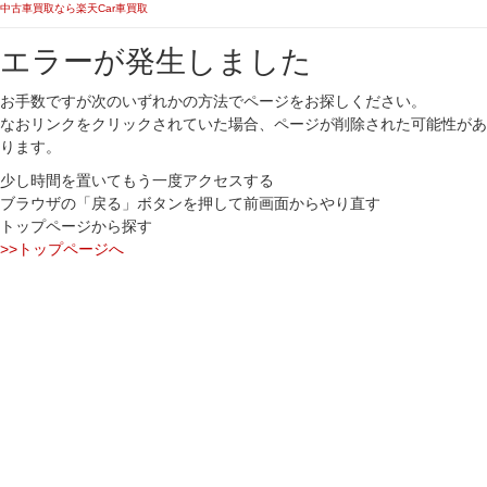
中古車買取なら楽天Car車買取
エラーが発生しました
お手数ですが次のいずれかの方法でページをお探しください。
なおリンクをクリックされていた場合、ページが削除された可能性があ
ります。
少し時間を置いてもう一度アクセスする
ブラウザの「戻る」ボタンを押して前画面からやり直す
トップページから探す
>>トップページへ