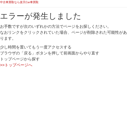
中古車買取なら楽天Car車買取
エラーが発生しました
お手数ですが次のいずれかの方法でページをお探しください。
なおリンクをクリックされていた場合、ページが削除された可能性があ
ります。
少し時間を置いてもう一度アクセスする
ブラウザの「戻る」ボタンを押して前画面からやり直す
トップページから探す
>>トップページへ